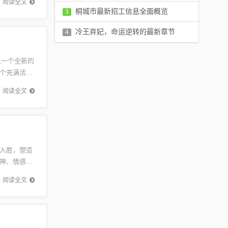
阅读全文
评论：0 条
桐城市最新招工信息全面概览
3
评论：0 条
冷王弃妃，命运逆转的最新章节
4
评论：0 条
入一个全新的
个充满活力
习还是...
阅读全文
入胜，塑造
神、情感纠
挑战时的
阅读全文