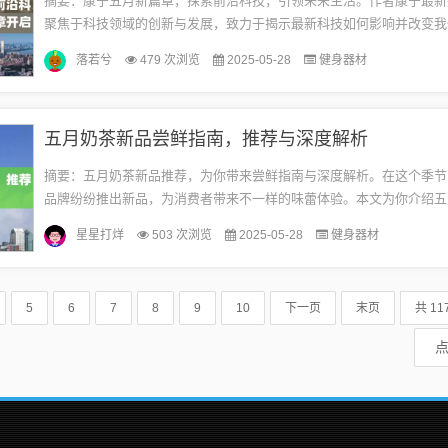
摘要：康宁五月新篇章，探索前沿科技，引领未来生活。作者康宁最新
聚焦于科技领域的创新与发展，致力于揭示最新科技如何影响并改变我
活。通过深入研究和探索，康宁引领读者领略科技前沿的奥秘，展望未
落若兮
479 次浏览
2025-05-28
健身器材
趋...
五月奶茶新品尝鲜指南，推荐与深度解析
摘要：五月奶茶新品推荐，为你带来尝鲜指南与深度解析。在这个季节
品牌纷纷推出新品，为消费者带来不一样的味蕾体验。本文为你介绍五
新品，带你了解各款奶茶的特色和口感，让你轻松选择适合自己口味的
星星打烊
503 次浏览
2025-05-28
健身器材
受...
5
6
7
8
9
10
下一页
末页
共 11