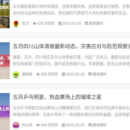
五月最新蓝装引领时尚潮流，诠释优雅风格。这款蓝装设计独特，注重
出时尚与品味的完美结合。其优雅的气质吸引众多时尚爱好者的关注，
受欢迎的潮流单品之一。无论是日常穿搭还是特殊场合，都能展现出独
女王
429 次浏览
2025-05-29
健身器材
与...
五月四川山体滑坡最新动态，灾害应对与防范观察
摘要：五月，四川地区发生山体滑坡灾害，引起广泛关注。最新动态显
府及救援部门积极应对，展开紧急救援行动。专家提醒，防范山体滑坡
天气变化，采取有效预防措施。目前，相关防范工作正在有序进行。四
晨妹妹
455 次浏览
2025-05-29
健身器材
杂...
五月乒乓明星，热血赛场上的璀璨之星
五月乒乓明星在热血赛场上闪耀璀璨光芒。他们在激烈的比赛中展现出
顽强拼搏的精神，为观众带来了一场场精彩绝伦的视听盛宴。这些明星
色表现，不仅赢得了观众的热烈掌声和喝彩，也激发了更多年轻人对乒
水与冰
449 次浏览
2025-05-29
健身器材
的...