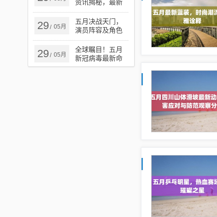
资讯揭秘，最新
动态与消息速递
五月决战天门，
29
05月
/
演员阵容及角色
深度解析
全球瞩目！五月
29
05月
/
新冠病毒最新命
名及其影响分析