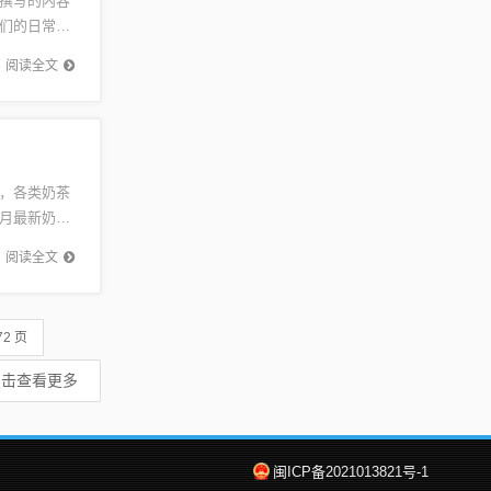
撰写的内容
们的日常生
来的科技
阅读全文
，各类奶茶
月最新奶茶
奶茶，享
阅读全文
72 页
点击查看更多
闽ICP备2021013821号-1