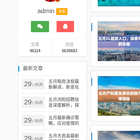
admin
游客
文章
浏览
46114
6630683
最新文章
五月租房法规最
29
05月
/
新解读，新变化
及其影响分析
五月浏阳招聘信
29
05月
/
息深度解析，探
寻最新职业机遇
五月最新确诊策
29
05月
/
略，应对疫情的
关键步骤与更新
策略
五月大邑县最新
29
05月
/