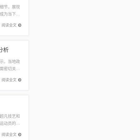
细节，展现
成为当下最
特的魅力
阅读全文
分析
示，当地政
需密切关注
川地势复
阅读全文
超凡技艺和
运动员的出
乓球运动
阅读全文