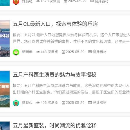
好脆哒
1678 次浏览
2025-05-29
健身器材
积...
五月CL最新入口，探索与体验的乐趣
摘要：五月CL最新入口为您提供探索与体验的机会。这个入口带您进
世界，您可以尝试各种新鲜的事物，体验不同的文化和风情。这里是一
和创意的平台，让您不断发现新的乐趣和惊喜。不论您是在寻找娱乐、学
琉璃翠
448 次浏览
2025-05-29
健身器材
五月产科医生演员的魅力与故事揭秘
摘要：五月产科医生演员展现魅力与故事。这些演员在剧中的表现引人
出鲜活的产科医生形象。他们通过精湛的演技，展现了医生们的职业精
葛和人生经历。观众可以感受到他们的专业素养和个人魅力，以及面对
抛我心
496 次浏览
2025-05-29
健身器材
勇...
五月最新蓝装，时尚潮流的优雅诠释