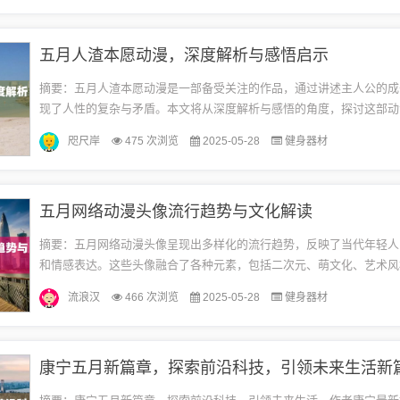
五月人渣本愿动漫，深度解析与感悟启示
摘要：五月人渣本愿动漫是一部备受关注的作品，通过讲述主人公的成
现了人性的复杂与矛盾。本文将从深度解析与感悟的角度，探讨这部动
情感纠葛和人生哲理，引发读者对人性和成长的思考。动漫概述《人渣
咫尺岸
475 次浏览
2025-05-28
健身器材
现...
五月网络动漫头像流行趋势与文化解读
摘要：五月网络动漫头像呈现出多样化的流行趋势，反映了当代年轻人
和情感表达。这些头像融合了各种元素，包括二次元、萌文化、艺术风
出年轻人的个性和创造力。这些头像也反映了年轻人的情感状态和心理
流浪汉
466 次浏览
2025-05-28
健身器材
为...
康宁五月新篇章，探索前沿科技，引领未来生活新