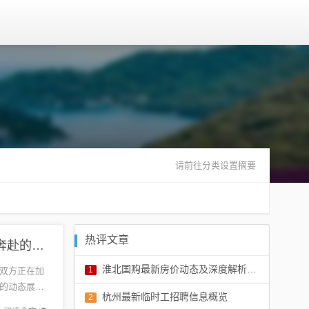
请前往分类设置摘要
热评文章
五月中印深化合作与共同发展，最新动态揭示双向奔赴的态势
淮北国购最新房价动态及深度解析，前景展望与实时更新房价信息
1
双方正在加
的动态展示
评论：0 条
杭州最新临时工招聘信息概览
2
展做出了