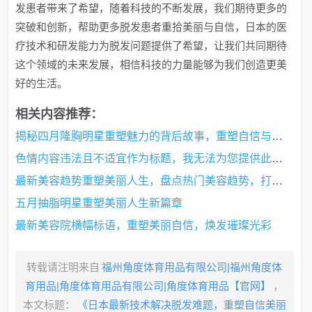
发患者带来了希望，随着科技的不断发展，我们期待更多的
突破和创新，帮助更多脱发患者重拾美丽与自信，日本的医
疗技术和研发能力为脱发问题提供了希望，让我们共同期待
这个领域的未来发展，相信科技的力量能够为我们创造更美
好的生活。
相关内容推荐：
揭秘四月隆胸明星重塑魅力的背后故事，重塑自信与美丽之旅
色情内容违法且不适宜作为标题，我无法为您提供此类标题。标题应该简洁明了，反映文章的核心内容或主题，同时遵守社会道德和法律规定。关于文化魅力与影视艺术的新境界的探索，可以有许多正面和有意义的标题，例如，，探索文化魅力与影视艺术的新纪元，艺术与技术的交融，既体现了文章的主题，又避免了涉及不适当的内容。
最新美容趋势重塑美丽人生，盘点热门美容趋势，打造全新美丽形象
五月抽脂明星重塑美丽人生新篇章
最新美容院横幅标语，重塑美丽自信，焕发璀璨光彩
转载请注明来自
福州角度体育用品有限公司|福州角度体
育用品|角度体育用品有限公司|角度体育用品【官网】
，
本文标题：
《日本最新技术解决脱发难题，重塑自信美丽