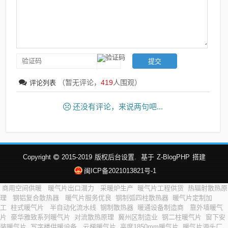
（暂无评论，
419
人围观）
评论列表
还没有评论，来说两句吧...
Copyright
2015-2019
版权后台设置.
基于
Z-BlogPHP
搭建
闽ICP备2021013821号-1
商用空间供暖
暖气片出口潜力
采暖炉生产
暖气片工程供货
热辐射散热原
理
钢铝复合散热器
暖气片服务优良
钢制弧四柱散热器
暖气片定制加
工
柱式暖气片
半自动化流水线
钢制散热器
暖通设备制造商
靠外墙暖气
片
豪华雅致系列暖气片
对流散热原理
冀州区制造业
钢二柱暖气片
窗下安
装暖气片
写字楼供暖设备
云梯暖气片
高度1850mm暖气片
暖气片源头厂