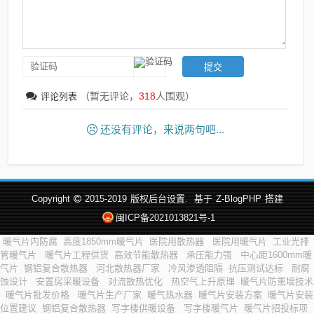
（暂无评论，
318
人围观）
评论列表
还没有评论，来说两句吧...
Copyright
2015-2019
版权后台设置.
基于
Z-BlogPHP
搭建
闽ICP备2021013821号-1
暖气片内防腐
高度1850mm暖气片
医院用散热器
医院用暖气片
工业光排
管暖气片
暖气片工程供货
高效节能散热器
承压能力强
中心距1600mm暖
气片
钢铝复合散热器
河北散热器厂家
冷风渗透阻隔
抗压测试达标
耐腐
蚀设计
安置房采暖设备
对流散热优化
热空气上升原理
暖气片防熏墙技术
暖气片批发价格
暖气片生产厂家
暖气热水器
暖气片安装方案
暖气片安装
位置建议
钢铝复合散热器
写字楼供暖设备
写字楼暖气片
暖气片招投标项